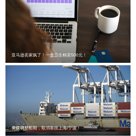
亚马逊卖家疯了！一盒卫生棉卖500元！
美森调整船期，取消靠挂上海/宁波！