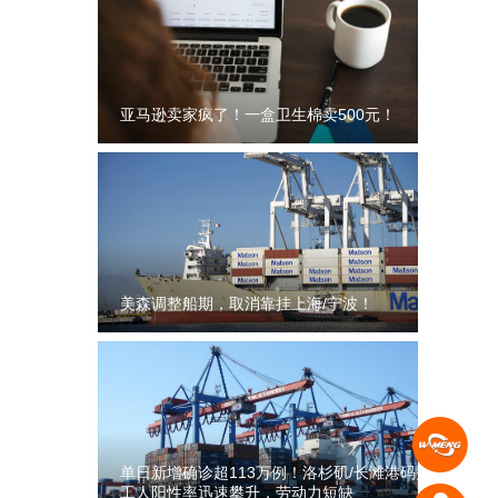
亚马逊卖家疯了！一盒卫生棉卖500元！
美森调整船期，取消靠挂上海/宁波！
单日新增确诊超113万例！洛杉矶/长滩港码头
工人阳性率迅速攀升，劳动力短缺