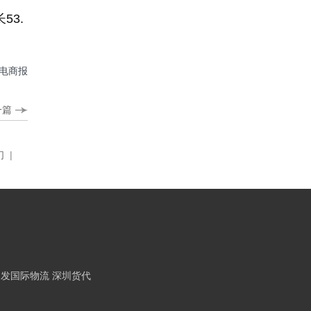
53.
电商报
一篇
们
|
 发国际物流 深圳货代