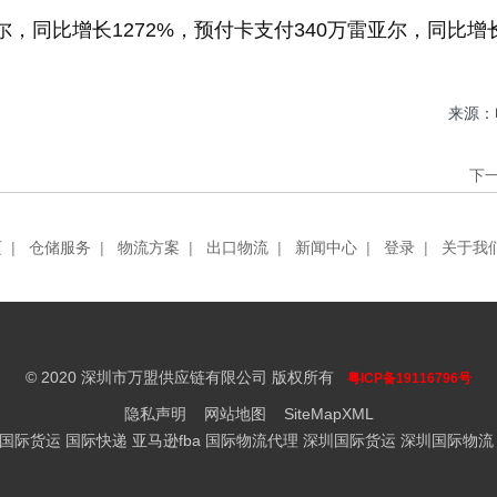
尔，同比增长1272%，预付卡支付340万雷亚尔，同比增长
来源：
下
页
|
仓储服务
|
物流方案
|
出口物流
|
新闻中心
|
登录
|
关于我
© 2020 深圳市万盟供应链有限公司 版权所有
粤ICP备19116796号
隐私声明
网站地图
SiteMapXML
国际货运 国际快递 亚马逊fba 国际物流代理 深圳国际货运 深圳国际物流