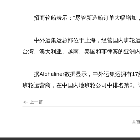
招商轮船表示：“尽管新造船订单大幅增加
中外运集运总部位于上海，经营国内班轮
台湾、澳大利亚、越南、泰国和菲律宾的亚洲
据Alphaliner数据显示，中外运集运拥有1
班轮运营商，在中国内地班轮公司中排名第6。该公
上一篇
首