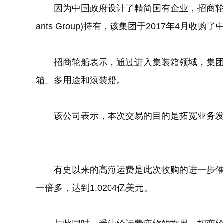
因为中国政府设计了精简国有企业，招商轮船和
ants Group)持有，该集团于2017年4月收购
招商轮船表示，通过进入集装箱领域，集
箱、多用途和滚装船。
该公司表示，本次交易的目的是拓宽业务
有史以来的高海运费是此次收购的进一步催
一倍多，达到1.0204亿美元。