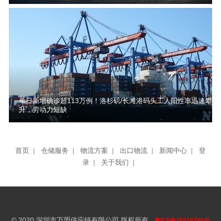
单日新增确诊超113万例！洛杉矶/长滩港码头工人阳性率迅速攀
升，劳动力短缺
首页
|
仓储服务
|
物流方案
|
出口物流
|
新闻中心
|
登
录
|
关于我们
|
© 2020 深圳市万盟供应链有限公司 版权所有
粤ICP备19116796号