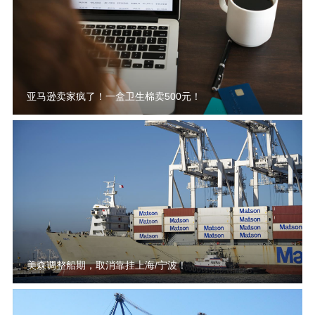
亚马逊卖家疯了！一盒卫生棉卖500元！
美森调整船期，取消靠挂上海/宁波！