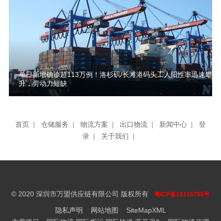
单日新增确诊超113万例！洛杉矶/长滩港码头工人阳性率迅速攀
升，劳动力短缺
首页
|
仓储服务
|
物流方案
|
出口物流
|
新闻中心
|
登
录
|
关于我们
|
© 2020 深圳市万盟供应链有限公司 版权所有
粤ICP备19116796号
隐私声明
网站地图
SiteMapXML