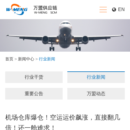
EN
首页
>
新闻中心
>
行业新闻
行业干货
行业新闻
重要公告
万盟动态
机场仓库爆仓！空运运价飙涨，直接翻几
倍！还一舱难求！