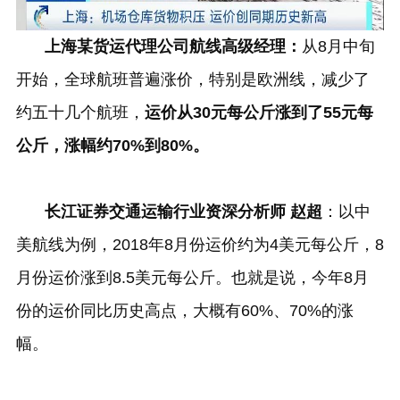
上海某货运代理公司航线高级经理：
从
8
月中旬
开始，全球航班普遍涨价，特别是欧洲线，减少了
约五十几个航班，
运价从
30
元每公斤涨到了
55
元每
公斤，涨幅约
70%
到
80%
。
长江证券交通运输行业资深分析师 赵超
：以中
美航线为例，
2018
年
8
月份运价约为
4
美元每公斤，
8
月份运价涨到
8.5
美元每公斤。也就是说，今年
8
月
份的运价同比历史高点，大概有
60%
、
70%
的涨
幅。