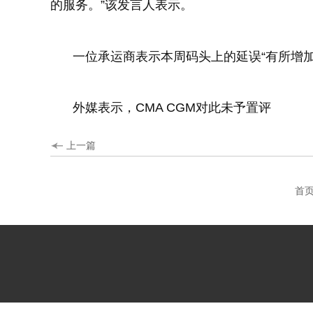
的服务。”该发言人表示。
一位承运商表示本周码头上的延误“有所增加
外媒表示，
CMA CGM
对此未予置评
上一篇
首
主营项目：国际物流 