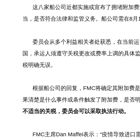
这八家船公司近都实施或宣布了拥堵附加费
当，是否符合法律和监管义务。船公司需在
8
月
委员会从多个利益相关者处获悉，在当前运
国，承运人须遵守关税更改或费率上调的具体
税明确无误。
根据船公司的回复，
FMC
将确定其附加费
果清楚是什么事件或条件触发了附加费，是否
不适当的关税，委员会可以采取执法行动。
FMC
主席
Dan Maffei
表示：“疫情导致进口