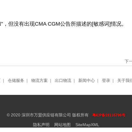
”，但没有出现
CMA CGM
公告所描述的[敏感词]情况。
下
页
|
仓储服务
|
物流方案
|
出口物流
|
新闻中心
|
登录
|
关于我
© 2020 深圳市万盟供应链有限公司 版权所有
粤ICP备19116796号
隐私声明
网站地图
SiteMapXML
国际货运 国际快递 亚马逊fba 国际物流代理 深圳国际货运 深圳国际物流