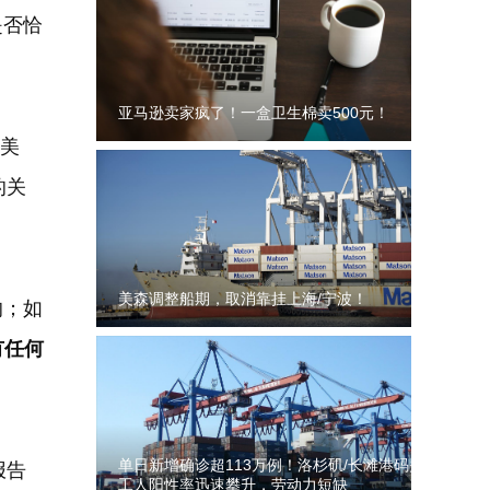
是否恰
亚马逊卖家疯了！一盒卫生棉卖500元！
美
的关
美森调整船期，取消靠挂上海/宁波！
的；如
有任何
单日新增确诊超113万例！洛杉矶/长滩港码头
报告
工人阳性率迅速攀升，劳动力短缺