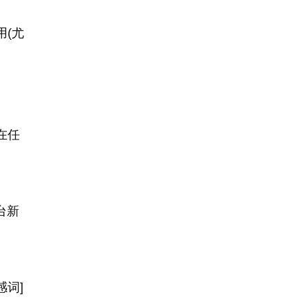
用
(
尤
在任
台新
词]