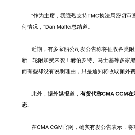
“作为主席，我强烈支持
FMC
执法局密切审
何情况，”
Dan Maffei
总结道。
近期，有多家船公司发公告称将征收各类附
新一轮附加费来袭！赫伯罗特、马士基等多家船
而有些却没有说明理由，只是通知将收取额外
此外，据外媒报道，
有货代称
CMA CGM
在
态。
在
CMA CGM
官网，确实有发公告表示，将