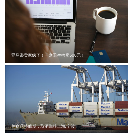
亚马逊卖家疯了！一盒卫生棉卖500元！
美森调整船期，取消靠挂上海/宁波！