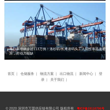
单日新增确诊超113万例！洛杉矶/长滩港码头工人阳性率迅速攀
升，劳动力短缺
首页
|
仓储服务
|
物流方案
|
出口物流
|
新闻中心
|
登
录
|
关于我们
|
© 2020 深圳市万盟供应链有限公司 版权所有
粤ICP备19116796号