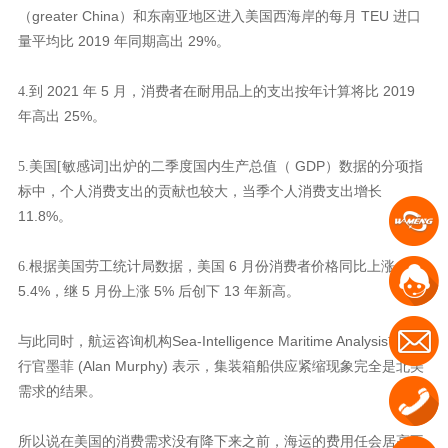
greater China
TEU
（
）和东南亚地区进入美国西海岸的每月
进口
2019
29%
量平均比
年同期高出
。
2021
5
2019
4.到
年
月，消费者在耐用品上的支出按年计算将比
25%
年高出
。
GDP
5.美国[敏感词]出炉的二季度国内生产总值（
）数据的分项指
标中，个人消费支出的贡献也较大，当季个人消费支出增长
11.8%
。
6
6.根据美国劳工统计局数据，美国
月份消费者价格同比上涨
5.4%
5
5%
13
，继
月份上涨
后创下
年新高。
Sea-Intelligence Maritime Analysis
与此同时，航运咨询机构
首席执
(Alan Murphy)
行官墨菲
表示，集装箱船供应紧缩现象完全是北美
需求的结果。
所以说在美国的消费需求没有降下来之前，海运的费用任会居高不