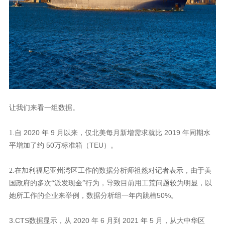
让我们来看一组数据。
2020
9
2019
1.自
年
月以来，仅北美每月新增需求就比
年同期水
50
TEU
平增加了约
万标准箱（
）。
2.在加利福尼亚州湾区工作的数据分析师祖然对记者表示，由于美
国政府的多次“派发现金”行为，导致目前用工荒问题较为明显，以
50%
她所工作的企业来举例，数据分析组一年内跳槽
。
3.CTS
2020
6
2021
5
数据显示，从
年
月到
年
月，从大中华区