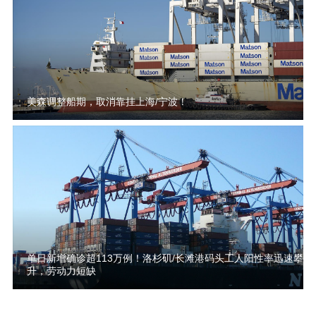
美森调整船期，取消靠挂上海/宁波！
单日新增确诊超113万例！洛杉矶/长滩港码头工人阳性率迅速攀
升，劳动力短缺