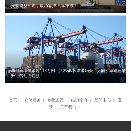
美森调整船期，取消靠挂上海/宁波！
单日新增确诊超113万例！洛杉矶/长滩港码头工人阳性率迅速攀
升，劳动力短缺
首页
|
仓储服务
|
物流方案
|
出口物流
|
新闻中心
|
登
录
|
关于我们
|