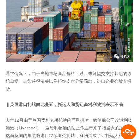
通常情况下，由于当地市场商品价格下跌、未能提交支持装运的原
始单据、未能获得清关以及拒绝支付异常罚款，进口企业会放弃提
货。
▍英国港口拥堵向北蔓延，托运人和货运商对利物浦表示不满
去年12月由于英国费利克斯托港的严重拥堵，致使船公司改道利物
浦港（Liverpool），这给利物浦的陆上作业带来了相当大的压力。
然而英国的集装箱港口继续遭受拥堵，利物浦成了让托运人和货运