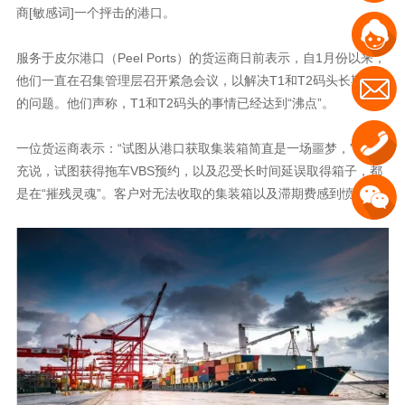
商[敏感词]一个抨击的港口。
服务于皮尔港口（Peel Ports）的货运商日前表示，自1月份以来，
他们一直在召集管理层召开紧急会议，以解决T1和T2码头长期延误
的问题。他们声称，T1和T2码头的事情已经达到“沸点”。
一位货运商表示：“试图从港口获取集装箱简直是一场噩梦，”他补
充说，试图获得拖车VBS预约，以及忍受长时间延误取得箱子，都
是在“摧残灵魂”。客户对无法收取的集装箱以及滞期费感到愤怒。